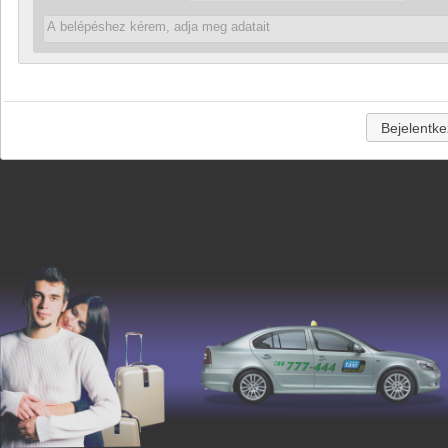
A belépéshez kérem, adja meg adatait
Bejelentk